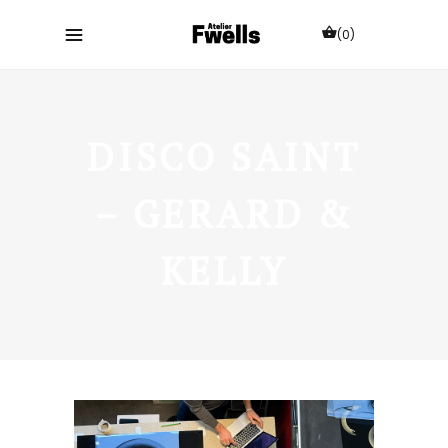
(0)
DISCO SAINT
– GERARD &
KELLY