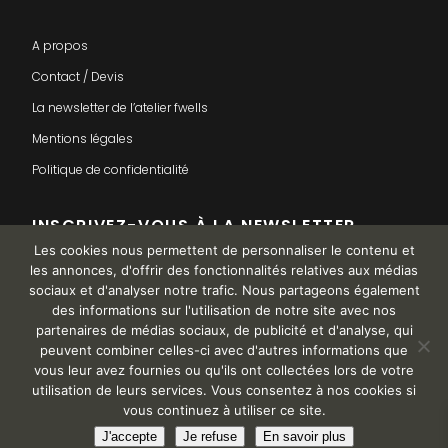
A propos
Contact / Devis
La newsletter de l’atelier fwells
Mentions légales
Politique de confidentialité
INSCRIVEZ-VOUS À LA NEWSLETTER
Les cookies nous permettent de personnaliser le contenu et
les annonces, d'offrir des fonctionnalités relatives aux médias
sociaux et d'analyser notre trafic. Nous partageons également
des informations sur l'utilisation de notre site avec nos
partenaires de médias sociaux, de publicité et d'analyse, qui
peuvent combiner celles-ci avec d'autres informations que
vous leur avez fournies ou qu'ils ont collectées lors de votre
utilisation de leurs services. Vous consentez à nos cookies si
vous continuez à utiliser ce site.
This is a demo store for testing purposes — no orders shall be
J'accepte
Je refuse
En savoir plus
fulfilled.
Ignorer