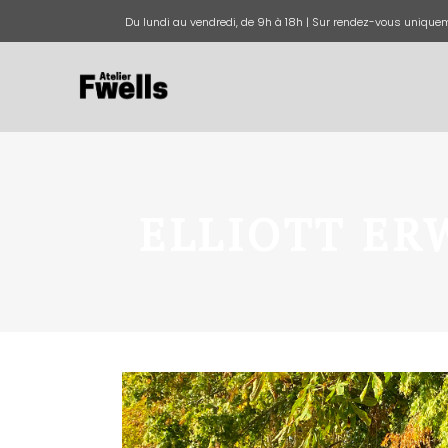
Du lundi au vendredi, de 9h à 18h | Sur rendez-vous uniquem
ELLIOTT ER