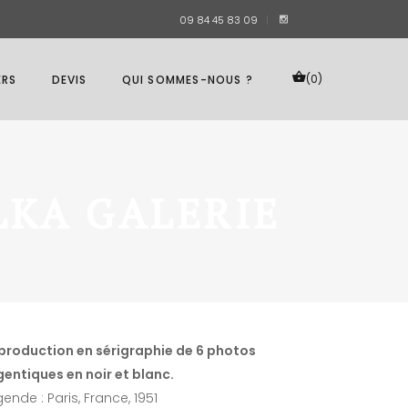
09 84 45 83 09
(0)
ERS
DEVIS
QUI SOMMES-NOUS ?
LKA GALERIE
production en sérigraphie de 6 photos
gentiques en noir et blanc.
ende : Paris, France, 1951