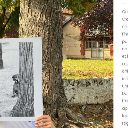
——
Ce
C’e
cli
Ph
pub
un
et
œu
ch
int
UNE
Du
tr
ap
la
re