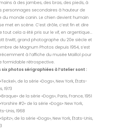
mains à des jambes, des bras, des pieds, à
s personnages secondaires à hauteur de
e du monde canin. Le chien devient humain
se met en scène. C’est drôle, c’est fin et dire
 tout cela a été pris sur le vif, en argentique…
iott Erwitt, grand photographe du 20e siècle et
mbre de Magnum Photos depuis 1954, s’est
 récemment à l’affiche du musée Maillol pour
e formidable rétrospective.
s six photos sérigraphiées à l’atelier sont :
«Teckel», de la série «Dogs», New York, États-
s, 1973
«Braque» de la série «Dogs», Paris, France, 1951
«Yorshire #2» de la série «Dogs» New York,
ts-Unis, 1968
«Spitz», de la série «Dogs», New York, États-Unis,
73