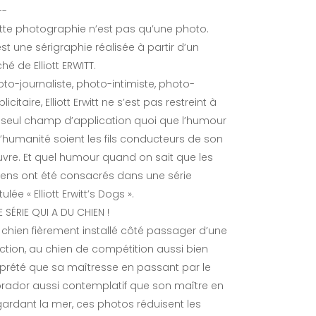
-
tte photographie n’est pas qu’une photo.
st une sérigraphie réalisée à partir d’un
ché de Elliott ERWITT.
oto-journaliste, photo-intimiste, photo-
licitaire, Elliott Erwitt ne s’est pas restreint à
 seul champ d’application quoi que l’humour
 l’humanité soient les fils conducteurs de son
vre. Et quel humour quand on sait que les
iens ont été consacrés dans une série
itulée « Elliott Erwitt’s Dogs ».
 SÉRIE QUI A DU CHIEN !
 chien fièrement installé côté passager d’une
action, au chien de compétition aussi bien
prété que sa maîtresse en passant par le
brador aussi contemplatif que son maître en
gardant la mer, ces photos réduisent les