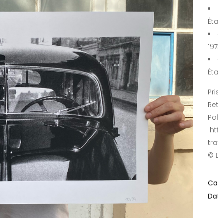
Éta
19
Éta
Pri
Re
Pol
ht
tr
© E
Ca
Da