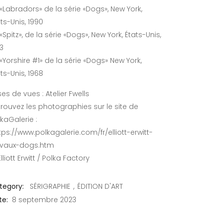
«Labradors» de la série «Dogs», New York,
ts-Unis, 1990
«Spitz», de la série «Dogs», New York, États-Unis,
73
«Yorshire #1» de la série «Dogs» New York,
ts-Unis, 1968
ses de vues : Atelier Fwells
trouvez les photographies sur le site de
kaGalerie :
tps://www.polkagalerie.com/fr/elliott-erwitt-
avaux-dogs.htm
lliott Erwitt / Polka Factory
tegory:
SÉRIGRAPHIE
ÉDITION D'ART
te:
8 septembre 2023