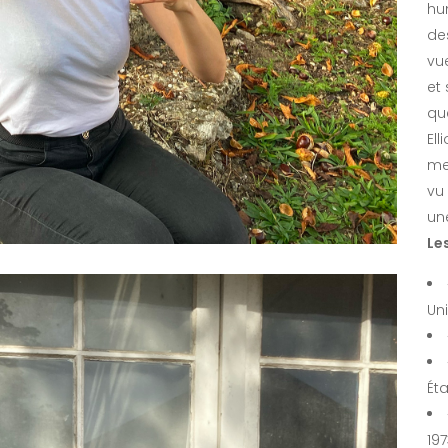
hu
de
vu
et 
que
Ell
me
vu
un
Le
Uni
Éta
19