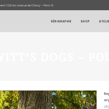
ent |
129 bis avenue de Choisy – Paris 13
SÉRIGRAPHIE
SHOP
ATELI
WITT’S DOGS – PO
Re
ar
Lég