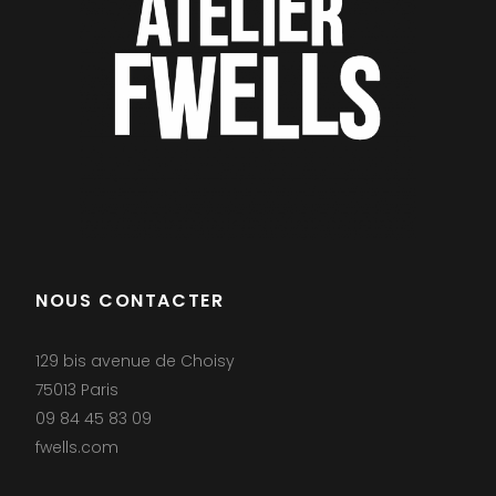
NOUS CONTACTER
129 bis avenue de Choisy
75013 Paris
09 84 45 83 09
fwells.com