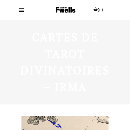
(0)
CARTES DE
TAROT
DIVINATOIRES
– IRMA