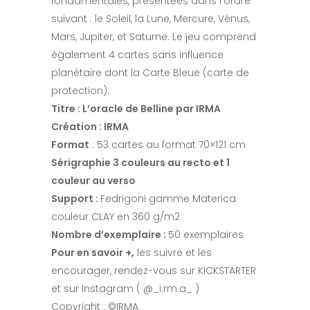
fondamentales, présentées dans l’ordre
suivant : le Soleil, la Lune, Mercure, Vénus,
Mars, Jupiter, et Saturne. Le jeu comprend
également 4 cartes sans influence
planétaire dont la Carte Bleue (carte de
protection).
Titre : L’oracle de Belline par IRMA
Création : IRMA
Format
: 53 cartes au format 70×121 cm
Sérigraphie 3 couleurs au recto et 1
couleur au verso
Support :
Fedrigoni gamme Materica
couleur CLAY en 360 g/m2
Nombre d’exemplaire :
50 exemplaires
Pour en savoir +,
les suivre et les
encourager, rendez-vous sur KICKSTARTER
et sur Instagram ( @_i.rm.a_ )
Copyright : ©IRMA