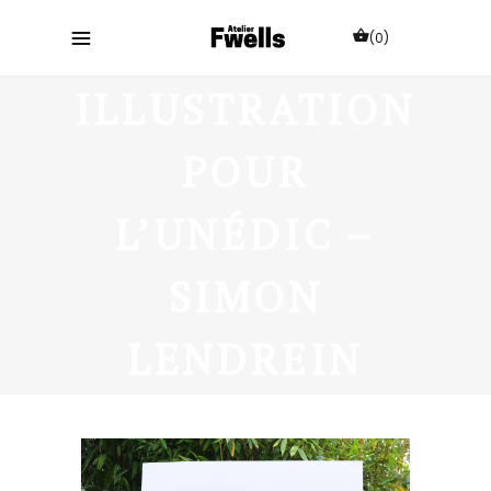
(0)
ILLUSTRATION
POUR
L’UNÉDIC –
SIMON
LENDREIN