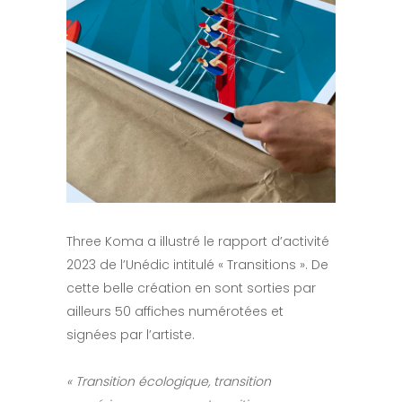
Three Koma a illustré le rapport d’activité
2023 de l’Unédic intitulé « Transitions ». De
cette belle création en sont sorties par
ailleurs 50 affiches numérotées et
signées par l’artiste.
« Transition écologique, transition